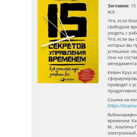
Заглавие
: 1
всё
Что, если бл
свободное вр
уходить с ра
Что, если вы 
которых вы п
успешные лю
Они не соста
менеджмента.
Кевин Круз и
сформулиров
приводят к ус
продуктивнос
Ссылка на по
https://znani
библиографич
временем: Ка
М.: Альпина Па
электронный.