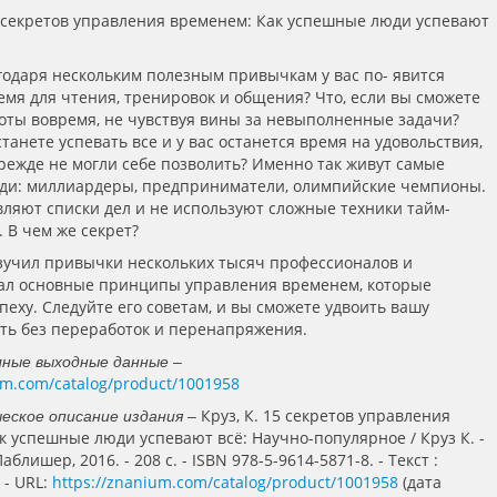
5 секретов управления временем: Как успешные люди успевают
агодаря нескольким полезным привычкам у вас по- явится
емя для чтения, тренировок и общения? Что, если вы сможете
боты вовремя, не чувствуя вины за невыполненные задачи?
станете успевать все и у вас останется время на удовольствия,
режде не могли себе позволить? Именно так живут самые
ди: миллиардеры, предприниматели, олимпийские чемпионы.
вляют списки дел и не используют сложные техники тайм-
 В чем же секрет?
зучил привычки нескольких тысяч профессионалов и
ал основные принципы управления временем, которые
пеху. Следуйте его советам, и вы сможете удвоить вашу
ть без переработок и перенапряжения.
лные выходные данные –
um.com/catalog/product/1001958
Круз, К. 15 секретов управления
еское описание издания –
к успешные люди успевают всё: Научно-популярное / Круз К. -
блишер, 2016. - 208 с. - ISBN 978-5-9614-5871-8. - Текст :
 - URL:
https://znanium.com/catalog/product/1001958
(дата