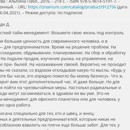
ва : Альпина Пабл., 2016. - 218 с. - ISBN 978-5-9614-5191-7. -
ронный. - URL:
https://znanium.com/catalog/product/912756
(дата
.04.2021). – Режим доступа: по подписке.
ди Д.
есткий тайм-менеджмент: Возьмите свою жизнь под контроль
я большая ценность для современного человека, и в
— для предпринимателя. Время на решение проблем. На
 созидание, обдумывание, планирование. На сбор и обработку
На подъем продаж, изучение рынка, на управление, на
 при- былей. На налаживание связей. Вероятно, не проходит
вы не сказали, со вздохом откладывая какую-то мысль: «Будь у
отя бы часок, это изрядно помогло бы моему бизнесу». Что ж,
дарит вам этот дополнительный час. И даже больше. Но для
ся пойти на чрезвычайные меры. Настолько радикальные и
юди могут засомневаться, в здравом ли вы уме. Это не
-менеджмент для офисного планктона или для человека, у
ко одна работа.
исана специально для тех, кто и швец, и жнец:
ных и деятельных предпринимателей, которым никак не
соблазном взвалить на плечи еще больше забот. Для тех, у