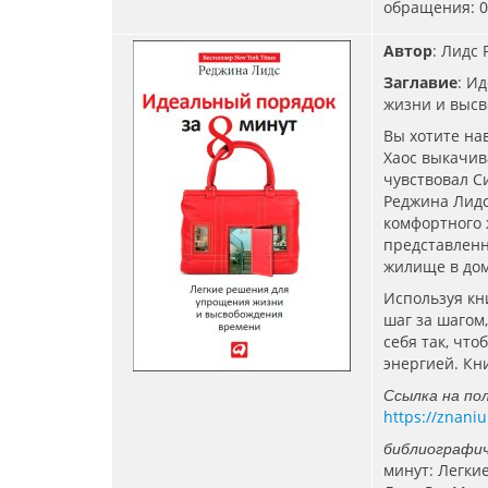
обращения: 06
Автор
: Лидс 
Заглавие
: И
жизни и выс
Вы хотите нав
Хаос выкачив
чувствовал С
Реджина Лидс
комфортного 
представленны
жилище в до
Используя кн
шаг за шагом
себя так, чт
энергией. Кн
Ссылка на по
https://znani
библиографич
минут: Легки