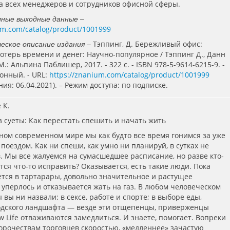
а всех менеджеров и сотрудников офисной сферы.
лные выходные данные –
um.com/catalog/product/1001999
Тэппинг, Д. Бережливый офис:
еское описание издания –
отерь времени и денег: Научно-популярное / Тэппинг Д., Данн
- М.: Альпина Паблишер, 2017. - 322 с. - ISBN 978-5-9614-6215-9. -
ронный. - URL:
https://znanium.com/catalog/product/1001999
ия: 06.04.2021). – Режим доступа: по подписке.
 К.
ез суеты: Как перестать спешить и начать жить
ном современном мире мы как будто все время гонимся за уже
поездом. Как ни спеши, как умно ни планируй, в сутках не
в. Мы все жалуемся на сумасшедшее расписание, но разве кто-
тся что-то исправить? Оказывается, есть такие люди. Пока
ется в тартарары, довольно значительное и растущее
уперлось и отказывается жать на газ. В любом человеческом
ы вы ни назвали: в сексе, работе и спорте; в выборе еды,
одского ландшафта — везде эти отщепенцы, приверженцы
w Life отваживаются замедлиться. И знаете, помогает. Вопреки
рочествам торговцев скоростью, «медленнее» зачастую