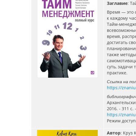
Заглавие
: Т
Время — это о
к каждому ча
Тайм-менеджм
всевозможные
время, распр
достигать св
планирования
также методы
самомотиваци
суть, задачи
практике.
Ссылка на по
https://znani
библиографич
Архангельский
2016. - 311 с.
https://znani
Режим доступ
Автор
: Круз К