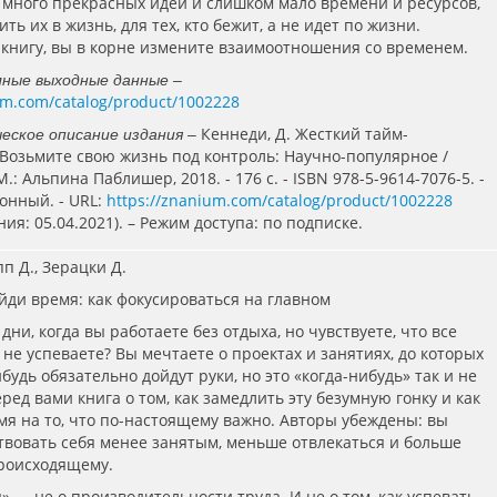
 много прекрасных идей и слишком мало времени и ресурсов,
ть их в жизнь, для тех, кто бежит, а не идет по жизни.
 книгу, вы в корне измените взаимоотношения со временем.
лные выходные данные –
um.com/catalog/product/1002228
Кеннеди, Д. Жесткий тайм-
еское описание издания –
Возьмите свою жизнь под контроль: Научно-популярное /
М.: Альпина Паблишер, 2018. - 176 с. - ISBN 978-5-9614-7076-5. -
ронный. - URL:
https://znanium.com/catalog/product/1002228
ия: 05.04.2021). – Режим доступа: по подписке.
пп Д., Зерацки Д.
айди время: как фокусироваться на главном
дни, когда вы работаете без отдыха, но чувствуете, что все
 не успеваете? Вы мечтаете о проектах и занятиях, до которых
ибудь обязательно дойдут руки, но это «когда-нибудь» так и не
ред вами книга о том, как замедлить эту безумную гонку и как
мя на то, что по-настоящему важно. Авторы убеждены: вы
твовать себя менее занятым, меньше отвлекаться и больше
роисходящему.
» — не о производительности труда. И не о том, как успевать