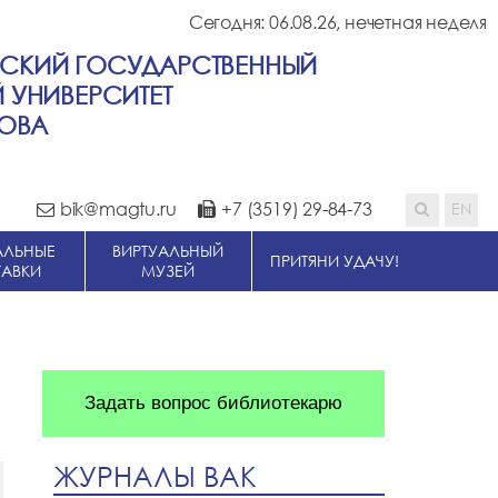
Сегодня: 06.08.26,
нечетная неделя
СКИЙ ГОСУДАРСТВЕННЫЙ
 УНИВЕРСИТЕТ
СОВА
bik@magtu.ru
+7 (3519) 29-84-73
АЛЬНЫЕ
ВИРТУАЛЬНЫЙ
ПРИТЯНИ УДАЧУ!
ТАВКИ
МУЗЕЙ
Задать вопрос библиотекарю
ЖУРНАЛЫ ВАК