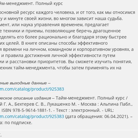
айм-менеджмент. Полный курс
сновной ресурс каждого человека, и от того, как мы относимся
су и минуте своей жизни, во многом зависит наша судьба.
ент, или наука управления временем, предлагает
 техники и приемы, позволяющие беречь драгоценное
еделять его более рационально и благодаря этому быстрее
оих целей. В книге описаны способы эффективного
 времени на личном, командном и корпоративном уровнях, а
 и правила достижения личной эффективности путем
и и расстановки приоритетов. Вы сможете изучить понятия,
 техник тайм-менеджмента, чтобы затем применять их на
лные выходные данные –
um.com/catalog/product/925383
Тайм-менеджмент. Полный курс /
еское описание издания –
 Г. А., Бехтерев С. В., Лукашенко М. - Москва : Альпина Пабл.,
 - ISBN 978-5-9614-1881-1. - Текст : электронный. - URL:
um.com/catalog/product/925383
(дата обращения: 06.04.2021). –
а: по подписке.
.