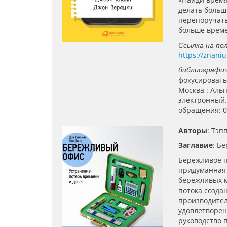
делать больш
перепоручать
больше време
Ссылка на по
https://znani
библиографич
фокусироватьс
Москва : Альп
электронный.
обращения: 05
Авторы
: Тэп
Заглавие
: Б
Бережливое п
придуманная 
бережливых ме
потока созда
производител
удовлетворен
руководство 