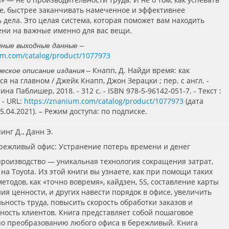
е, быстрее заканчивать намеченное и эффективнее
 дела. Это целая система, которая поможет вам находить
ни на важные именно для вас вещи.
лные выходные данные –
um.com/catalog/product/1077973
Кнапп, Д. Найди время: как
еское описание издания –
я на главном / Джейк Кнапп, Джон Зерацки ; пер. с англ. -
ина Паблишер, 2018. - 312 с. - ISBN 978-5-96142-051-7. - Текст :
 - URL:
https://znanium.com/catalog/product/1077973
(дата
.04.2021). – Режим доступа: по подписке.
пинг Д., Данн Э.
ережливый офис: Устранение потерь времени и денег
роизводство — уникальная технология сокращения затрат,
на Toyota. Из этой книги вы узнаете, как при помощи таких
тодов, как «точно вовремя», кайдзен, 5S, составление карты
ния ценности, и других навести порядок в офисе, увеличить
ьность труда, повысить скорость обработки заказов и
ность клиентов. Книга представляет собой пошаговое
по преобразованию любого офиса в бережливый. Книга