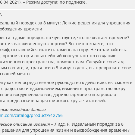
.04.2021). – Режим доступа: по подписке.
Р.
деальный порядок за 8 минут: Легкие решения для упрощения
вобождения времени
ести в доме порядок, но чувствуете, что не хватает времени?
ает из вас жизненную энергию? Вы точно знаете, что
изиф, пытавшийся вкатить камень на гору. Не отчаивайтесь.
, организатор и опытнейший консультант по созданию
жизненного пространства, поможет вам. Следуйте советам,
м в книге, и, тратя всего 8 минут в день, вы превратите свое
м вашей мечты.
игу как непосредственное руководство к действию, вы сможете
, с радостью и вдохновением, изменить пространство вокруг
обы оно воодушевляло вас, дарило гармонию и заряжало
ига предназначена для широкого круга читателей.
лные выходные данные –
um.com/catalog/product/912756
Лидс, Р. Идеальный порядок за 8
еское описание издания –
е решения для упрощения жизни и высвобождения времени /