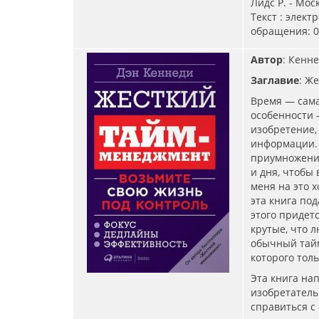
Лидс Р. - Моск
Текст : элект
обращения: 06
Автор
: Кенне
Заглавие
: Ж
Время — сама
особенности 
изобретение,
информации. 
приумножение
и дня, чтобы 
меня на это х
эта книга по
этого придет
крутые, что л
обычный тайм
которого толь
Эта книга нап
изобретатель
справиться с 