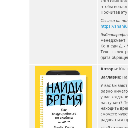
кого слишком
чтобы воплоти
Прочитав эту
Ссылка на по
https://znani
библиографич
менеджмент: 
Кеннеди Д. - 
Текст : элект
(дата обращен
Авторы
: Кна
Заглавие
: Н
У вас бывают 
равно ничего
у вас когда-н
наступает? Пе
находить вре
сможете чувс
радоваться п
«Найди время