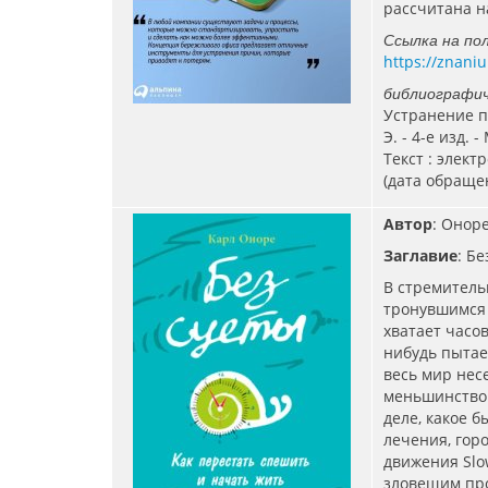
рассчитана н
Ссылка на по
https://znani
библиографич
Устранение п
Э. - 4-е изд. 
Текст : элект
(дата обращен
Автор
: Оноре
Заглавие
: Б
В стремитель
тронувшимся 
хватает часо
нибудь пытае
весь мир нес
меньшинство 
деле, какое б
лечения, гор
движения Slo
зловещим про